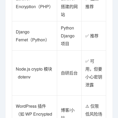
Encryption（PHP）
搭建的网
推荐
的
站
改
Python
不
Django
Django
✅ 推荐
Fe
Fernet（Python）
项目
库
严
✅ 可
在
Node.js crypto 模块
用，但要
自研后台
con
dotenv
小心密钥
必
泄露
量
多
WordPress 插件
⚠️ 仅限
博客/小
本
（如 WP Encrypted
低风险场
站
钥