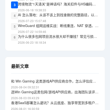
跨境物流“1天清关”是神话吗？海关扣件与HS编码报错的教训
3
2026-06-18 19:38:33
AI 怎么落地：从该不该上到找谁做的完整路径，以及 WG包网 能承接什么
4
2026-07-23 15:07:48
WireGuard 组网运维实战：断线重连、NAT 穿透、监控告警，三道坎怎么过
5
2026-07-22 14:59:46
为什么很多包网项目流水很大却不赚钱？常见亏损黑洞盘点
6
2026-06-23 18:18:34
最新文章
和 Win Gaming 这类游戏API供应商合作，怎么评估应急响应能力？根因定位与自保思路
2026-08-04 09:32:31
选Win Gaming这类包网/游戏API供应商，出海团队该评估哪些维度
2026-08-03 09:43:29
香港SaaS部署怎么避坑？从云底座、独享带宽到多租户隔离的完整思路
2026-08-01 16:30:59