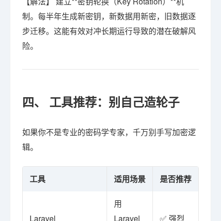
【解法】 建立**密钥轮换（Key Rotation）**机
制。每半年生成新密钥，新数据用新密，旧数据逐
步迁移。这能有效对冲长期运行导致的潜在破解风
险。
四、 工具推荐：别自己造轮子
如果你不是专业的密码学专家，千万别手写加密逻
辑。
工具
适用场景
是否推荐
风
用
必
Laravel
Laravel
✅ 强烈
enc