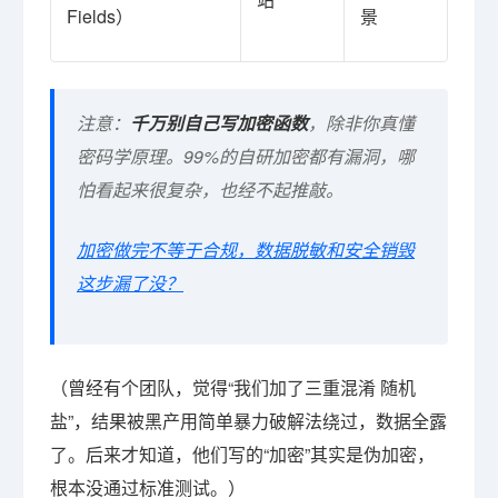
Fields）
景
敏
注意：
千万别自己写加密函数
，除非你真懂
密码学原理。99%的自研加密都有漏洞，哪
怕看起来很复杂，也经不起推敲。
加密做完不等于合规，数据脱敏和安全销毁
这步漏了没？
（曾经有个团队，觉得“我们加了三重混淆 随机
盐”，结果被黑产用简单暴力破解法绕过，数据全露
了。后来才知道，他们写的“加密”其实是伪加密，
根本没通过标准测试。）