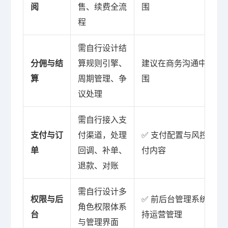
阅
售、续费全流
围
程
需自行设计结
分佣与结
算规则引擎、
建议在商务沟通中确认
算
周期管理、争
围
议处理
需自行接入支
支付与订
付渠道，处理
✅ 支付配置与风控接入
单
回调、补单、
付内容
退款、对账
需自行设计多
权限与后
✅ 前后台管理系统已确
角色权限体系
台
持运营管理
与管理界面