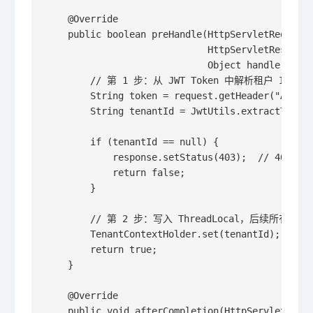
    @Override

    public boolean preHandle(HttpServletRequest 
                             HttpServletResponse
                             Object handler) thr
        // 第 1 步：从 JWT Token 中解析租户 ID（
        String token = request.getHeader("Author
        String tenantId = JwtUtils.extractTe
        if (tenantId == null) {

            response.setStatus(403);  // 4
            return false;

        }

        // 第 2 步：写入 ThreadLocal，后续所有业
        TenantContextHolder.set(tenantId);

        return true;

    }

    @Override

    public void afterCompletion(HttpServletReque