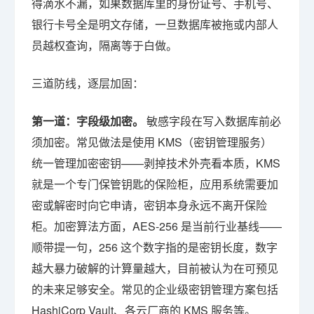
得滴水不漏，如果数据库里的身份证号、手机号、
银行卡号全是明文存储，一旦数据库被拖或内部人
员越权查询，隔离等于白做。
三道防线，逐层加固：
第一道：字段级加密。
敏感字段在写入数据库前必
须加密。常见做法是使用 KMS（密钥管理服务）
统一管理加密密钥——剥掉技术外壳看本质，KMS
就是一个专门保管钥匙的保险柜，应用系统需要加
密或解密时向它申请，密钥本身永远不离开保险
柜。加密算法方面，AES-256 是当前行业基线——
顺带提一句，256 这个数字指的是密钥长度，数字
越大暴力破解的计算量越大，目前被认为在可预见
的未来足够安全。常见的企业级密钥管理方案包括
HashiCorp Vault、各云厂商的 KMS 服务等。