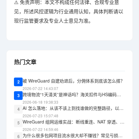
⚠️ 免责声明：本文不构成任何法律、合规专业意
见，所述风控逻辑为行业通用认知，具体判断请以
现行监管要求及专业人士意见为准。
热门文章
被 WireGuard 自建劝退后，分佣体系到底该怎么搭？
2
2026-07-22 14:43:07
跨境物流“1天清关”是神话吗？海关扣件与HS编码报错的教训
3
2026-06-18 19:38:33
AI 怎么落地：从该不该上到找谁做的完整路径，以及 WG包网 能承接什么
4
2026-07-23 15:07:48
WireGuard 组网运维实战：断线重连、NAT 穿透、监控告警，三道坎怎么过
5
2026-07-22 14:59:46
为什么很多包网项目流水很大却不赚钱？常见亏损黑洞盘点
6