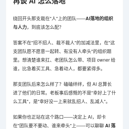
再谈 AI 怎么落地
绕回开头那支栽在"人"上的团队——
AI落地的组织
与人力
，到底该怎么配？
答案不在"招不招人、裁不裁人"的加减法里，在"这
支团队愿不愿意一起转、有没有人牵头"的组织题
里。想清楚谁来扛、老团队怎么带、项目 owner 给
谁，比急着买工具、急着动人，都要紧得多。
那支团队后来怎么样了？磕磕绊绊，但 AI 总算长
进了他们的日常。老板事后感慨的不是"幸好上了什
么工具"，是"幸好没一上来就乱招人、乱减人"。
如果你也正站在这个路口——决定上 AI，却卡
在"团队要不要动、谁来牵头"上——可以聊聊
AI 落