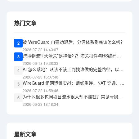
热门文章
被 WireGuard 自建劝退后，分佣体系到底该怎么搭？
2
2026-07-22 14:43:07
跨境物流“1天清关”是神话吗？海关扣件与HS编码报错的教训
3
2026-06-18 19:38:33
AI 怎么落地：从该不该上到找谁做的完整路径，以及 WG包网 能承接什么
4
2026-07-23 15:07:48
WireGuard 组网运维实战：断线重连、NAT 穿透、监控告警，三道坎怎么过
5
2026-07-22 14:59:46
为什么很多包网项目流水很大却不赚钱？常见亏损黑洞盘点
6
2026-06-23 18:18:34
最新文章