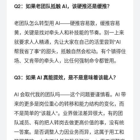
Q2：如果老团队抵触 AI，该硬推还是缓推？
老团队怎么转型用 AI——硬推容易散，缓推容易
黄，关键是找对牵头人和补技能的节奏。别一上来
就要求人人精通，先让大家在自己的活里尝到"AI
帮我省了事"的甜头，抵触自然会松动。有个镇得住
场、又肯带的牵头人，比任何强制命令都管用。
Q3：如果 AI 真能提效，是不是意味着该裁人？
AI 会取代我的团队吗——这个问题要谨慎看。AI 带
来的更多是岗位重心的转移和能力结构的变化，而
不是简单的"该裁人"。业界做法差异很大，有的团
队减员、有的把人转岗去做更高价值的事，没有统
一答案。是否调整人力因业务而异，这属于用工和