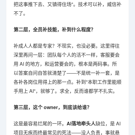
把这事推下去、又镇得住场"。技术可以补，威信补
不了。
第二层，全员补技能，补到什么程度？
补成人人都是专家？不现实，也没必要。这里得往
深里再问一层：团队每个人的活不一样，客服要会
用 AI 的地方，和运营要会的，根本是两码事。所
以答案自问自答就清楚了——不是统一补一套，是
各补各岗位用得上的那一点。补到"本职工作里能顺
手用上 AI"，就够了。求全，反而谁都学不扎实。
第三层，这个 owner，到底该给谁？
这是最容易烂尾的一环。
AI落地牵头人
缺位，是 AI
项目无疾而终最常见的死法——没人负责，事就悬