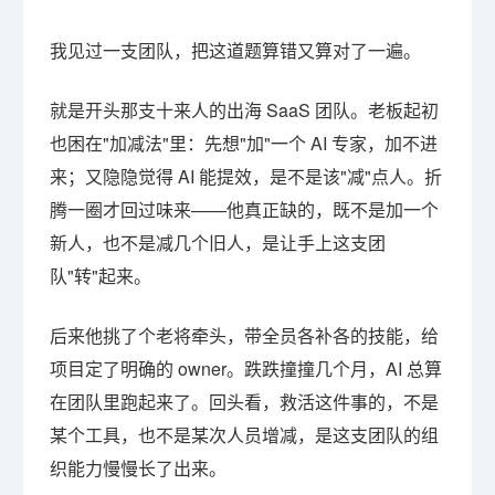
我见过一支团队，把这道题算错又算对了一遍。
就是开头那支十来人的出海 SaaS 团队。老板起初
也困在"加减法"里：先想"加"一个 AI 专家，加不进
来；又隐隐觉得 AI 能提效，是不是该"减"点人。折
腾一圈才回过味来——他真正缺的，既不是加一个
新人，也不是减几个旧人，是让手上这支团
队"转"起来。
后来他挑了个老将牵头，带全员各补各的技能，给
项目定了明确的 owner。跌跌撞撞几个月，AI 总算
在团队里跑起来了。回头看，救活这件事的，不是
某个工具，也不是某次人员增减，是这支团队的组
织能力慢慢长了出来。