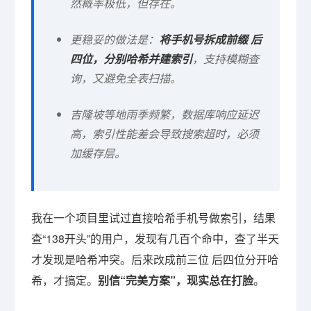
然概率极低，但存在。
更稳妥的做法是：
将手机号拆成前缀 后
四位，分别哈希并建索引
，支持模糊查
询，又避免全表扫描。
吉隆坡等地雨季频繁，数据库响应延迟
高，索引性能差会导致搜索超时，必须
加缓存层。
我在一个项目里试过直接哈希手机号做索引，结果
查“138开头”的用户，发现有几百个命中，查了半天
才发现是哈希冲突。后来改成前三位 后四位分开哈
希，才搞定。
别信“完美方案”，现实总在打脸
。