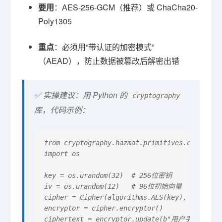
要用
：AES-256-GCM（推荐）或 ChaCha20-
Poly1305
重点
：必须用“带认证的加密模式”
（AEAD），防止数据被篡改后解密出错
✅ 实操建议：用 Python 的
cryptography
库，代码示例：
from cryptography.hazmat.primitives.ciphers i
import os

key = os.urandom(32)  # 256位密钥

iv = os.urandom(12)   # 96位初始向量

cipher = Cipher(algorithms.AES(key), modes.GC
encryptor = cipher.encryptor()

ciphertext = encryptor.update(b"用户手机号")   