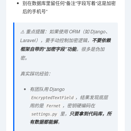
别在数据库里留任何“备注”字段写着“这是加密
后的手机号”
⚠️ 重点提醒：如果使用 ORM（如 Django、
Laravel），要手动控制加密逻辑，
不要依赖
框架自带的“加密字段”功能
，很多是伪加
密。
真实踩坑经验：
有团队用 Django
，结果发现底层
EncryptedTextField
用的是
，密钥硬编码在
Fernet
里，
只要拿到代码库，所
settings.py
有数据都能解
。