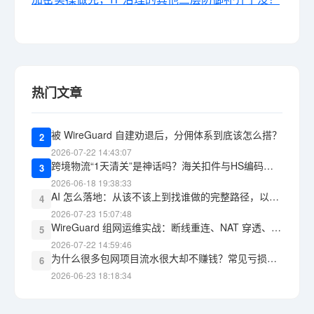
热门文章
被 WireGuard 自建劝退后，分佣体系到底该怎么搭？
2
2026-07-22 14:43:07
跨境物流“1天清关”是神话吗？海关扣件与HS编码报错的教训
3
2026-06-18 19:38:33
AI 怎么落地：从该不该上到找谁做的完整路径，以及 WG包网 能承接什么
4
2026-07-23 15:07:48
WireGuard 组网运维实战：断线重连、NAT 穿透、监控告警，三道坎怎么过
5
2026-07-22 14:59:46
为什么很多包网项目流水很大却不赚钱？常见亏损黑洞盘点
6
2026-06-23 18:18:34