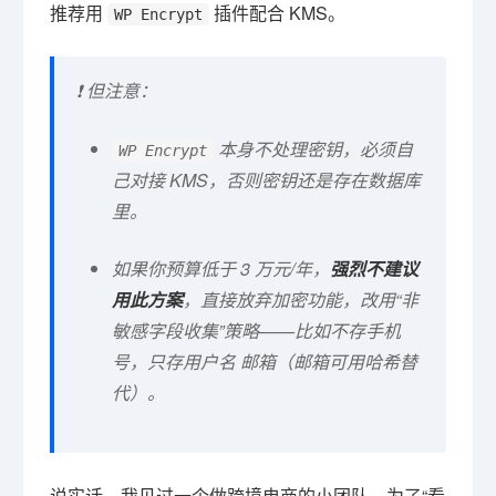
推荐用
插件配合 KMS。
WP Encrypt
❗ 但注意：
本身不处理密钥，必须自
WP Encrypt
己对接 KMS，否则密钥还是存在数据库
里。
如果你预算低于 3 万元/年，
强烈不建议
用此方案
，直接放弃加密功能，改用“非
敏感字段收集”策略——比如不存手机
号，只存用户名 邮箱（邮箱可用哈希替
代）。
说实话，我见过一个做跨境电商的小团队，为了“看