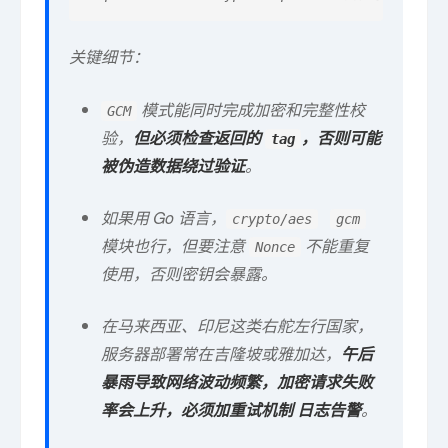
关键细节：
模式能同时完成加密和完整性校
GCM
验，
但必须检查返回的
，否则可能
tag
被伪造数据绕过验证
。
如果用 Go 语言，
crypto/aes
gcm
模块也行，但要注意
不能重复
Nonce
使用，否则密钥会暴露。
在马来西亚、印尼这类右舵左行国家，
服务器部署常在吉隆坡或雅加达，
午后
暴雨导致网络波动频繁，加密请求失败
率会上升，必须加重试机制 日志告警
。