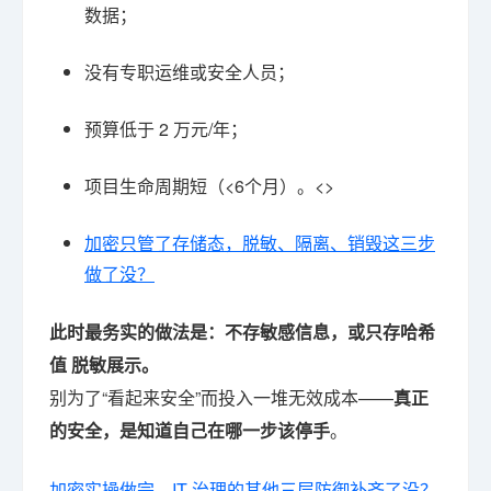
数据；
没有专职运维或安全人员；
预算低于 2 万元/年；
项目生命周期短（<6个月）。<>
加密只管了存储态，脱敏、隔离、销毁这三步
做了没？
此时最务实的做法是：不存敏感信息，或只存哈希
值 脱敏展示。
别为了“看起来安全”而投入一堆无效成本——
真正
的安全，是知道自己在哪一步该停手
。
加密实操做完，IT 治理的其他三层防御补齐了没？