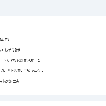
该怎么搭？
编码报错的教训
，以及 WG包网 能承接什么
T 穿透、监控告警，三道坎怎么过
亏损黑洞盘点