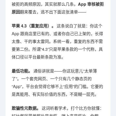
被拒的高频原因，其实就那么几条。
App 审核被拒
原因
翻来覆去，逃不出下面这张清单——
苹果 4.3（重复应用）。
这条说白了就是：你这个
App 跟商店里已有的、或者你自己已上架的，长得
太像、干的事太雷同。系统一看，重复的东西不需
要第二份。所谓“4.3”只是苹果条款的一个代称，具
体口径以平台最新条款为准。
最低功能。
通俗讲就是——你这玩意儿“太单薄
了”。一个套壳网页、一个只有几个静态页的
“App”，平台会觉得它够不上“应用”的门槛。它要的
是真能用、有实际价值的东西，不是糊一层壳。
欺骗性元数据。
这词听着学术，打个比方你就懂：
好比餐厅菜单照片是龙虾，端上来是虾片。你截