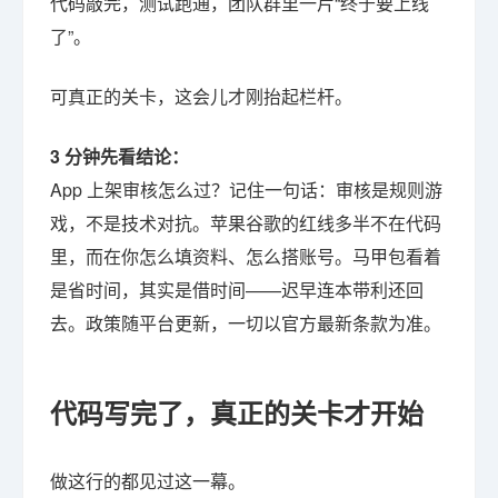
代码敲完，测试跑通，团队群里一片“终于要上线
了”。
可真正的关卡，这会儿才刚抬起栏杆。
3 分钟先看结论：
App 上架审核怎么过？记住一句话：审核是规则游
戏，不是技术对抗。苹果谷歌的红线多半不在代码
里，而在你怎么填资料、怎么搭账号。马甲包看着
是省时间，其实是借时间——迟早连本带利还回
去。政策随平台更新，一切以官方最新条款为准。
代码写完了，真正的关卡才开始
做这行的都见过这一幕。