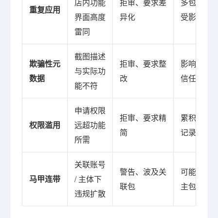
店内功能
拒审、要求差
多包同时
重复应用
界面高度
异化
受影响
雷同
截图描述
欺骗性元
拒审、要求整
影响账号
与实际功
数据
改
信任评估
能不符
申请权限
拒审、要求精
累积负面
权限滥用
远超功能
简
记录
所需
关联账号
警告、波及关
可能牵连
马甲连带
/ 主体下
联包
主包
违规扩散