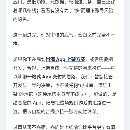
应用、最低功能、元数据、权限这几条，自己还踩
着哪几条线；看看有没有为了“快”而埋下账号风险
的隐患。
这一遍过完，你对审核的底气，会跟之前完全不一
样。
如果你正在规划
出海 App 上架方案
，或者需要把
开发、合规、上架当成一件完整的事来推进——可
以聊聊
一站式 App 交付
的思路。我们不替您接管
开发与上架的决策，也不做任何“包过审、保证上
架”的承诺（这种承诺本身就不成立）；能做的，是
结合您的 App，陪您把这场规则游戏的思路过一
遍，把该自检的合规点拉一张方向性清单。
过审从来不靠赌，靠的是上线前你比平台更早看清