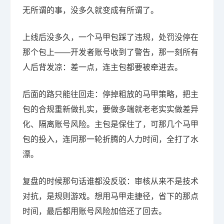
无所谓的事，没多久就变成有所谓了。
上线后没多久，一个马甲包踩了违规，处罚没停在
那个包上——开发者账号收到了警告，那一刻所有
人后背发凉：差一点，连主包都要被牵进去。
后面的路只能往回走：停掉粗放的马甲策略，把主
包的合规重新做扎实，要做多端就老老实实做差异
化、隔离账号风险。主包是保住了，可那几个马甲
包的投入，连同那一轮折腾的人力时间，全打了水
漂。
复盘的时候那句话谁都没反驳：审核从来不是技术
对抗，是规则游戏。想用马甲走捷径，省下的那点
时间，最后都用账号风险加倍还了回去。