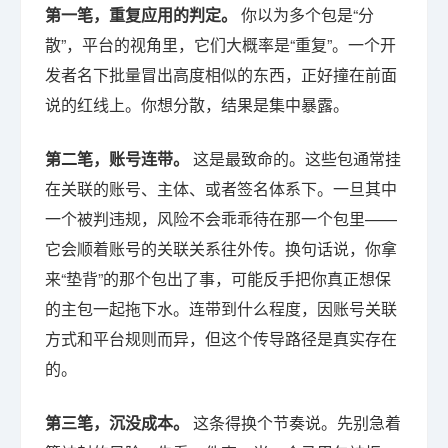
第一笔，重复应用的判定。
你以为多个包是“分
散”，平台的视角里，它们大概率是“重复”。一个开
发者名下批量冒出高度相似的东西，正好撞在前面
说的红线上。你想分散，结果是集中暴露。
第二笔，账号连带。
这是最致命的。这些包通常挂
在关联的账号、主体、或者签名体系下。一旦其中
一个被判违规，风险不会乖乖待在那一个包里——
它会顺着账号的关联关系往外传。换句话说，你拿
来“垫背”的那个包出了事，可能反手把你真正想保
的主包一起拖下水。连带到什么程度，因账号关联
方式和平台规则而异，但这个传导路径是真实存在
的。
第三笔，沉没成本。
这条得换个节奏说。先别急着