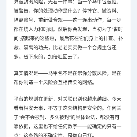
算被封的风险，先看一件事：当一个马甲包被拒、
被警告，你的处理动作是什么？停掉它、撤资料、
隔离账号、重新做合规——这一连串动作，每一步
都在烧人力和时间。然后你会发现，当初为了“省时
间”搭起来的这些包，最后花在它们身上的排查、补
救、隔离的功夫，比老老实实做一个合规主包还
多。省下来的，加倍吐回去了。
真实情况是——马甲包不是在帮你分散风险，是在
帮你制造一个风险会互相传染的网络。
平台的规则在更新，对关联识别也越来越细。今天
看着相安无事，不等于这套结构是安全的。任何关
于“会不会被封、多久被封”的具体说法，都没有可
靠依据，这里也不给任何数字——能确定的只有一
点：这条路的不确定性，是你自己扛。