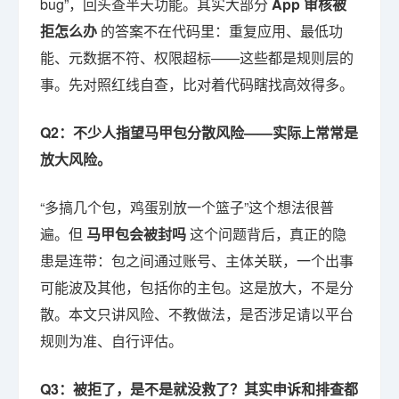
bug”，回头查半天功能。其实大部分
App 审核被
拒怎么办
的答案不在代码里：重复应用、最低功
能、元数据不符、权限超标——这些都是规则层的
事。先对照红线自查，比对着代码瞎找高效得多。
Q2：不少人指望马甲包分散风险——实际上常常是
放大风险。
“多搞几个包，鸡蛋别放一个篮子”这个想法很普
遍。但
马甲包会被封吗
这个问题背后，真正的隐
患是连带：包之间通过账号、主体关联，一个出事
可能波及其他，包括你的主包。这是放大，不是分
散。本文只讲风险、不教做法，是否涉足请以平台
规则为准、自行评估。
Q3：被拒了，是不是就没救了？其实申诉和排查都