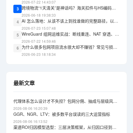
2026-07-22 14:43:07
跨境物流“1天清关”是神话吗？海关扣件与HS编码报错的教训
3
2026-06-18 19:38:33
AI 怎么落地：从该不该上到找谁做的完整路径，以及 WG包网 能承接什么
4
2026-07-23 15:07:48
WireGuard 组网运维实战：断线重连、NAT 穿透、监控告警，三道坎怎么过
5
2026-07-22 14:59:46
为什么很多包网项目流水很大却不赚钱？常见亏损黑洞盘点
6
2026-06-23 18:18:34
最新文章
代理体系怎么设计才不失控？包网分佣、抽成与层级风险详解
2026-08-06 16:20:39
GGR、NGR、LTV：被多数平台误读的三大运营指标
2026-08-06 16:13:52
渠道ROI归因模型选型：三层决策框架，从归因口径到获客成本上限