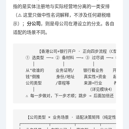
指的是实体注册地与实际经营地分离的一类安排
（⚠️ 这里只做中性名词解释，不涉及任何避税暗
示）；
分公司
，则是母公司在港设立的分支。各自
适配的场景不同。
        【香港公司+银行开户 · 正向四步流程（C型）】

   ① 选类型 ──→ ② 备材料 ──→ ③ 过尽调 ──→ ④ 拿账
      │            │            │            │

   从"收谁的     业务证明/    银行看业务    开下来只
   钱"倒推       身份/地址    真实性+资金   起点，还
   公司类型      /章程等      来源+行业     养得住

      │                       （详见模块4）      │
   ⚠️ 每一步做对，下一步才顺；跳步 → 后面加倍还
   【公司类型 × 业务场景 · 适配决策矩阵（纯定性）】

┌────────────┬──────────┬──────────┬──────────┐
