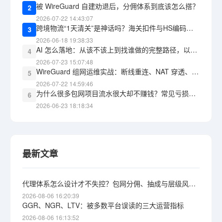
被 WireGuard 自建劝退后，分佣体系到底该怎么搭？
2
2026-07-22 14:43:07
跨境物流“1天清关”是神话吗？海关扣件与HS编码报错的教训
3
2026-06-18 19:38:33
AI 怎么落地：从该不该上到找谁做的完整路径，以及 WG包网 能承接什么
4
2026-07-23 15:07:48
WireGuard 组网运维实战：断线重连、NAT 穿透、监控告警，三道坎怎么过
5
2026-07-22 14:59:46
为什么很多包网项目流水很大却不赚钱？常见亏损黑洞盘点
6
2026-06-23 18:18:34
最新文章
代理体系怎么设计才不失控？包网分佣、抽成与层级风险详解
2026-08-06 16:20:39
GGR、NGR、LTV：被多数平台误读的三大运营指标
2026-08-06 16:13:52