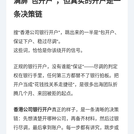
满屏"包开户"，但真实的开户是一
条决策链
搜"香港公司银行开户"，跳出来的一半是"包开户、
保证下户、稳过尽调"。
这些词，恰恰是你该绕开的信号。
正规的银行开户，没有谁能"保证"——尽调的判定
权在银行手里，任何第三方都替不了银行拍板。把
开户当成"花钱找关系走捷径"，是很多出海团队折
腾几个月、来回被拒的起点。
香港公司银行开户
真正的样子，是一条清晰的决策
链：先想清楚开哪种公司，再备齐材料，然后过银
行尽调，最后拿到账户。每一步都有讲究，跳步或