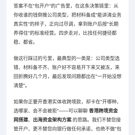
答案不在"包开户"的广告里，在这条决策链里：从
你收谁的钱倒推公司类型，把材料备成"能讲清业务
真实性"的样子，正向过尽调，拿到账户后按"长期
养得住"的标准经营。四步走对，比找任何捷径都
稳、都省。
做这行踩过的亏里，最典型的一类是：公司类型选
错、材料备不齐、账户好不容易开下来又被冻，来
回折腾好几个月，最后发现问题都出在"一开始没想
清楚"。
如果你正要开香港实体收跨境款，却卡在"开哪种、
选哪家、会不会被拒"——可以聊聊
香港跨境资金
网搭建
、
出海资金架构方案
的思路。我们不替您接
管开户、更不替您向银行做任何承诺，也绝不做"包