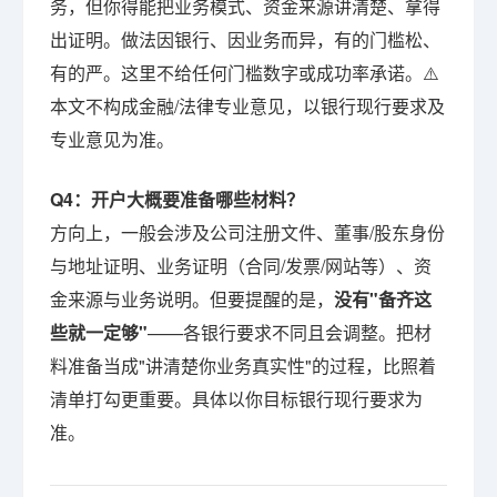
务，但你得能把业务模式、资金来源讲清楚、拿得
出证明。做法因银行、因业务而异，有的门槛松、
有的严。这里不给任何门槛数字或成功率承诺。⚠️
本文不构成金融/法律专业意见，以银行现行要求及
专业意见为准。
Q4：开户大概要准备哪些材料？
方向上，一般会涉及公司注册文件、董事/股东身份
与地址证明、业务证明（合同/发票/网站等）、资
金来源与业务说明。但要提醒的是，
没有"备齐这
些就一定够"
——各银行要求不同且会调整。把材
料准备当成"讲清楚你业务真实性"的过程，比照着
清单打勾更重要。具体以你目标银行现行要求为
准。