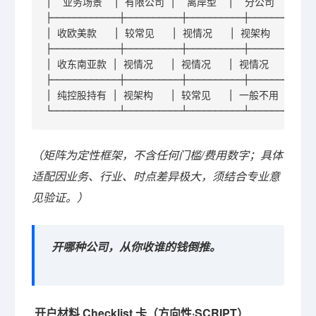
│  业务场景  │ 有限公司 │  离岸型  │  分公司  │

├────────────┼──────────┼──────────┼──────────┤

│ 收欧美款   │ 较常见   │ 视情况   │ 视架构   │

├────────────┼──────────┼──────────┼──────────┤

│ 收东南亚款 │ 视情况   │ 视情况   │ 视情况   │

├────────────┼──────────┼──────────┼──────────┤

│ 纯控股持有 │ 视架构   │ 较常见   │ 一般不用 │

└────────────┴──────────┴──────────┴──────────┘
（矩阵为定性框架，不含任何门槛/费用数字；具体
适配因业务、行业、时点差异极大，须结合专业意
见验证。）
开哪种公司，从你收谁的钱倒推。
开户材料 Checklist 卡（方向性·SCRIPT）