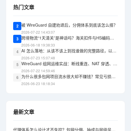
热门文章
被 WireGuard 自建劝退后，分佣体系到底该怎么搭？
2
2026-07-22 14:43:07
跨境物流“1天清关”是神话吗？海关扣件与HS编码报错的教训
3
2026-06-18 19:38:33
AI 怎么落地：从该不该上到找谁做的完整路径，以及 WG包网 能承接什么
4
2026-07-23 15:07:48
WireGuard 组网运维实战：断线重连、NAT 穿透、监控告警，三道坎怎么过
5
2026-07-22 14:59:46
为什么很多包网项目流水很大却不赚钱？常见亏损黑洞盘点
6
2026-06-23 18:18:34
最新文章
代理体系怎么设计才不失控？包网分佣、抽成与层级风险详解