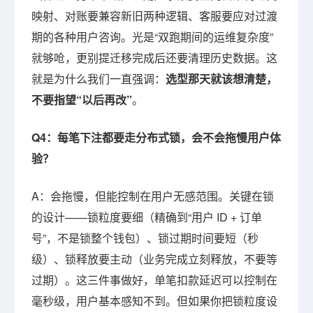
映射、对账要兼容新旧两种逻辑、客服要应对过渡
期的各种用户咨询。光是“双跑期间的运维复杂度”
就够呛，更别提迁移完成后还要清理历史数据。这
就是为什么我们一直强调：
选型那天就该想清楚，
不要指望“以后再改”
。
Q4：每笔下注都要走分布式锁，会不会拖慢用户体
验？
A：会拖慢，但能控制在用户无感范围。关键在锁
的设计——锁粒度要细（精确到“用户 ID + 订单
号”，不是锁整个钱包）、锁过期时间要短（秒
级）、锁释放要主动（业务完成立刻释放，不要等
过期）。这三件事做好，单笔扣款延迟可以控制在
毫秒级，用户基本感知不到。但如果你把锁粒度设