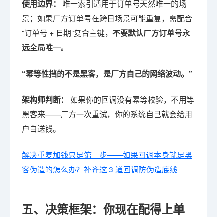
使用边界：
唯一索引适用于订单号天然唯一的场
景；如果厂方订单号在跨日场景可能重复，需配合
“订单号 + 日期”复合主键，
不要默认厂方订单号永
远全局唯一
。
“幂等性挡的不是黑客，是厂方自己的网络波动。”
架构师判断：
如果你的回调没有幂等校验，不用等
黑客来——厂方一次重试，你的系统自己就会给用
户白送钱。
解决重复加钱只是第一步——如果回调本身就是黑
客伪造的怎么办？补齐这 3 道回调防伪造底线
五、决策框架：你现在配得上单