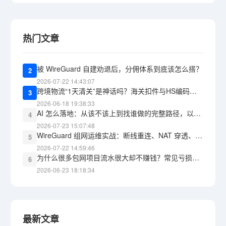
热门文章
被 WireGuard 自建劝退后，分佣体系到底该怎么搭？
2
2026-07-22 14:43:07
跨境物流“1天清关”是神话吗？海关扣件与HS编码报错的教训
3
2026-06-18 19:38:33
AI 怎么落地：从该不该上到找谁做的完整路径，以及 WG包网 能承接什么
4
2026-07-23 15:07:48
WireGuard 组网运维实战：断线重连、NAT 穿透、监控告警，三道坎怎么过
5
2026-07-22 14:59:46
为什么很多包网项目流水很大却不赚钱？常见亏损黑洞盘点
6
2026-06-23 18:18:34
最新文章