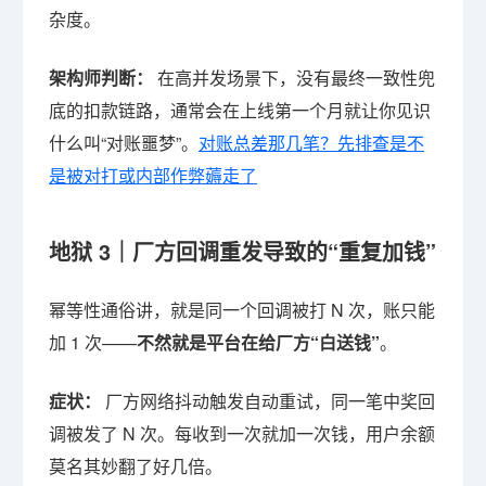
杂度。
架构师判断：
在高并发场景下，没有最终一致性兜
底的扣款链路，通常会在上线第一个月就让你见识
什么叫“对账噩梦”。
对账总差那几笔？先排查是不
是被对打或内部作弊薅走了
地狱 3｜厂方回调重发导致的“重复加钱”
幂等性通俗讲，就是同一个回调被打 N 次，账只能
加 1 次——
不然就是平台在给厂方“白送钱”
。
症状：
厂方网络抖动触发自动重试，同一笔中奖回
调被发了 N 次。每收到一次就加一次钱，用户余额
莫名其妙翻了好几倍。