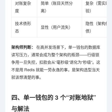
对账复杂
简单（账目天然分
复杂（需实时
度
离）
验）
技术债形
隐性（架构债 +
显性（用户流失）
态
债）
架构师判断：
在高并发场景下，单一钱包的数据库
读写压力，通常会成为整个架构的瓶颈——行级锁
争用一旦失控，扣款会从“毫秒级”退化为“秒级”。这
不是用 Redis 就能一劳永逸的事，是架构选型当天
就该想清楚的事。
四、单一钱包的 3 个“对账地狱”
与解法