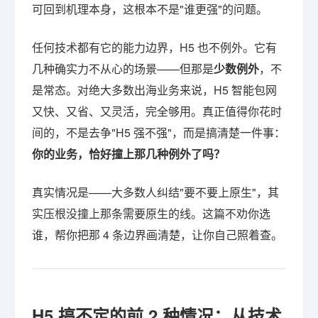
可回到机理本身，这根本不是"谁更强"的问题。
任何技术都有它的能力边界，H5 也不例外。它有
几种确实力不从心的场景——但那是
少数例外
，不
是常态。对绝大多数出海业务来说，H5 智能包网
又快、又省、又灵活，完全够用。真正值得你花时
间的，不是去争"H5 强不强"，而是搞清楚一件事：
你的业务，恰好撞上那几种例外了吗？
真实情况是——大多数人纠结"要不要上原生"，其
实压根没撞上那条需要原生的线。这篇不劝你选
谁，帮你把那 4 条边界画清楚，让你自己照着查。
H5 搞不定的前 2 种情况：从技术