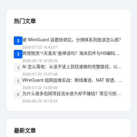
热门文章
被 WireGuard 自建劝退后，分佣体系到底该怎么搭？
2
2026-07-22 14:43:07
跨境物流“1天清关”是神话吗？海关扣件与HS编码报错的教训
3
2026-06-18 19:38:33
AI 怎么落地：从该不该上到找谁做的完整路径，以及 WG包网 能承接什么
4
2026-07-23 15:07:48
WireGuard 组网运维实战：断线重连、NAT 穿透、监控告警，三道坎怎么过
5
2026-07-22 14:59:46
为什么很多包网项目流水很大却不赚钱？常见亏损黑洞盘点
6
2026-06-23 18:18:34
最新文章