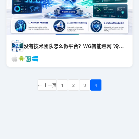
没有技术团队怎么做平台？WG智能包网"冷启动"实战拆解
← 上一页
1
2
3
4