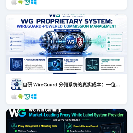
自研 WireGuard 分佣系统的真实成本：一位前CTO的血泪拆账单