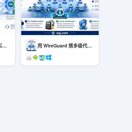
WireGuard 性能调优实战：吞吐上不去、延迟降不下来，先从这几个瓶颈查起
用 WireGuard 搭多级代理分佣系统？这6个工程挑战你得先想清楚