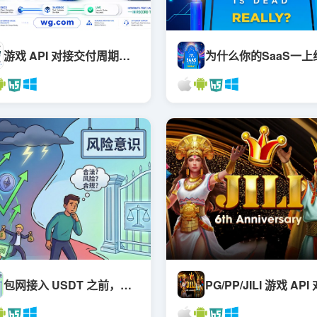
游戏 API 对接交付周期与延误点：为什么你以为的"几天上线"总是错的
包网接入 USDT 之前，先把这几件事想清楚——很多团队在这一步就交了学费