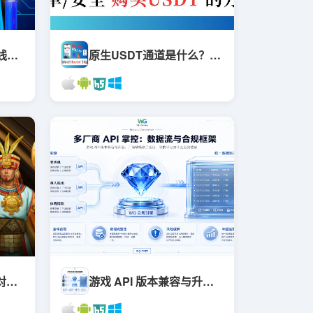
为什么你的SaaS一上线就卡死？千万级并发SaaS架构避坑指南
原生USDT通道是什么？为什么它能从根上解决冻卡问题
PG/PP/JILI 游戏 API 对接全攻略：从源码识别到上线排障的完整决策地图
游戏 API 版本兼容与升级：厂商悄悄改了接口，你的平台为什么会突然崩