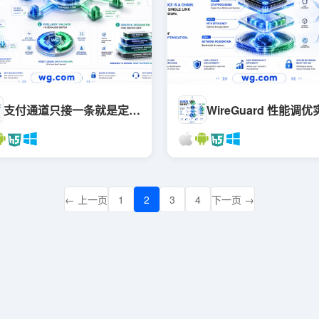
支付通道只接一条就是定时炸弹：多通道容灾、主备切换与故障降级怎么做
← 上一页
1
2
3
4
下一页 →