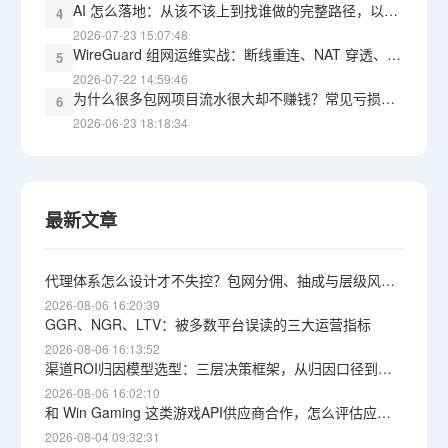
AI 怎么落地：从该不该上到找谁做的完整路径，以及 WG包网 能承接什么
4
2026-07-23 15:07:48
WireGuard 组网运维实战：断线重连、NAT 穿透、监控告警，三道坎怎么过
5
2026-07-22 14:59:46
为什么很多包网项目流水很大却不赚钱？常见亏损黑洞盘点
6
2026-06-23 18:18:34
最新文章
代理体系怎么设计才不失控？包网分佣、抽成与层级风险详解
2026-08-06 16:20:39
GGR、NGR、LTV：被多数平台误读的三大运营指标
2026-08-06 16:13:52
渠道ROI归因模型选型：三层决策框架，从归因口径到获客成本上限
2026-08-06 16:02:10
和 Win Gaming 这类游戏API供应商合作，怎么评估应急响应能力？根因定位与自保思路
2026-08-04 09:32:31