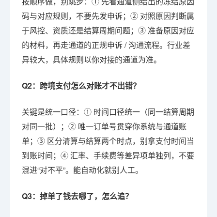
按顺序做，别跳步：① 先看通道侧给出的冻结原因
码与对应规则，不要先发申诉；② 对照原因判断属
于风控、资质还是结算周期问题；③ 准备原因对应
的材料，再走通道的正规申诉 / 沟通流程。行业差
异较大，具体规则以你对接的通道为准。
Q2：跨境支付怎么对账才不出错？
关键是统一口径：① 时间口径统一（同一结算周期
对同一批）；② 唯一订单号贯穿你系统与通道账
单；③ 区分清算与结算两个时点，别拿支付时间当
到账时间；④ 汇率、手续费等差异项单独列，不要
混进“对不平”。能自动化就别人工。
Q3：掉单了钱去哪了，怎么追？