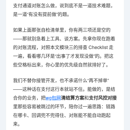
支付通道对账怎么做，说到底不是一道技术难题，
是一道“有没有提前做”的题。
如果上面那张自检清单里，你有两三项还是空的
——那就别急着上工具、谈方案。先拿你现在跑着
的对账流程，对照本文模块三的排查 Checklist 走
一遍，看看哪几环是“出事了才发现没做”的。把这
些空格标出来，你心里的优先级自然就排好了。
我们不替你接管开发，也不承诺什么“再不掉单”
——这种话在支付这行本就站不住。能做的，是结
合你的业务，把
wg包网
清结算方案
和
支付风控对接
里那些容易被跳过的环节，陪你过一遍思路：链路
在哪卡、回调兜不兜得住、对账能不能自动跑起
来。