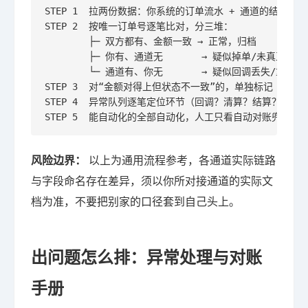
STEP 1  拉两份数据：你系统的订单流水 + 通道的结算账
STEP 2  按唯一订单号逐笔比对，分三堆：

        ├─ 双方都有、金额一致 → 正常，归档

        ├─ 你有、通道无       → 疑似掉单/未真正支
        └─ 通道有、你无       → 疑似回调丢失/重复
STEP 3  对“金额对得上但状态不一致”的，单独标记 → 多
STEP 4  异常队列逐笔定位环节（回调？清算？结算？），
STEP 5  能自动化的全部自动化，人工只看自动对账兜不住
风险边界：
以上为通用流程参考，各通道实际链路
与字段命名存在差异，须以你所对接通道的实际文
档为准，不要把别家的口径套到自己头上。
出问题怎么排：异常处理与对账
手册