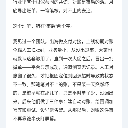
行业里有个根深蒂固的共识：对账是事后的活。月
底导出账单，一笔笔核，对不上的去追。
这个理解，错在“事后”两个字。
我见过一个团队。出海做支付对接，上线初期对账
全靠人工 Excel，业务量小，从没出过事，大家也
就默认这套够用了。直到一次大促之后，冒出一批
掉单——平台显示成功，通道侧查无记录。人工对
账翻了很久，才把根因定位到回调超时导致的状态
不一致。那笔笔对不上的账，不是某一天突然坏
的，是缝早就在那儿了，只是平时单子少，没漏出
来。后来他们做了三件事：建自动对账、给回调加
幂等和重试、设异常告警。从那以后，对账这件事
不再靠谁半夜盯屏幕。