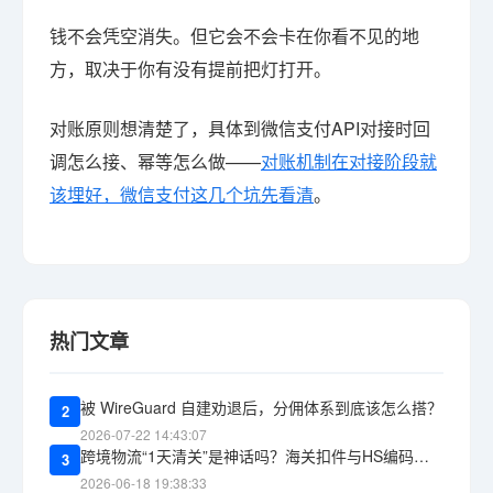
钱不会凭空消失。但它会不会卡在你看不见的地
方，取决于你有没有提前把灯打开。
对账原则想清楚了，具体到微信支付API对接时回
调怎么接、幂等怎么做——
对账机制在对接阶段就
该埋好，微信支付这几个坑先看清
。
热门文章
被 WireGuard 自建劝退后，分佣体系到底该怎么搭？
2
2026-07-22 14:43:07
跨境物流“1天清关”是神话吗？海关扣件与HS编码报错的教训
3
2026-06-18 19:38:33