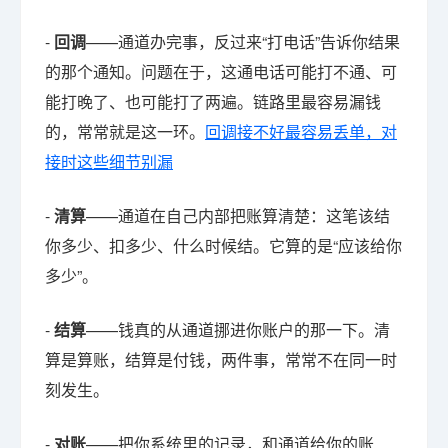
-
回调
——通道办完事，反过来“打电话”告诉你结果
的那个通知。问题在于，这通电话可能打不通、可
能打晚了、也可能打了两遍。链路里最容易漏钱
的，常常就是这一环。
回调接不好最容易丢单，对
接时这些细节别漏
-
清算
——通道在自己内部把账算清楚：这笔该结
你多少、扣多少、什么时候结。它算的是“应该给你
多少”。
-
结算
——钱真的从通道挪进你账户的那一下。清
算是算账，结算是付钱，两件事，常常不在同一时
刻发生。
-
对账
——把你系统里的记录，和通道给你的账