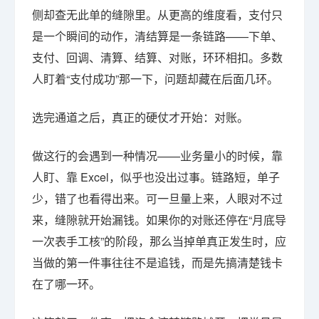
侧却查无此单的缝隙里。从更高的维度看，支付只
是一个瞬间的动作，清结算是一条链路——下单、
支付、回调、清算、结算、对账，环环相扣。多数
人盯着“支付成功”那一下，问题却藏在后面几环。
选完通道之后，真正的硬仗才开始：对账。
做这行的会遇到一种情况——业务量小的时候，靠
人盯、靠 Excel，似乎也没出过事。链路短，单子
少，错了也看得出来。可一旦量上来，人眼对不过
来，缝隙就开始漏钱。如果你的对账还停在“月底导
一次表手工核”的阶段，那么当掉单真正发生时，应
当做的第一件事往往不是追钱，而是先搞清楚钱卡
在了哪一环。