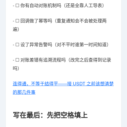
- ☐ 你有自动对账机制吗（还是全靠人工导表）
- ☐ 回调做了幂等吗（重复通知会不会被处理两
遍）
- ☐ 设了异常告警吗（对不平时谁第一时间知道）
- ☐ 对账差错有追溯流程吗（改完之后查得到记录
吗）
连得通，不等于结得平——接 USDT 之前该想清楚
的那几件事
写在最后：先把空格填上