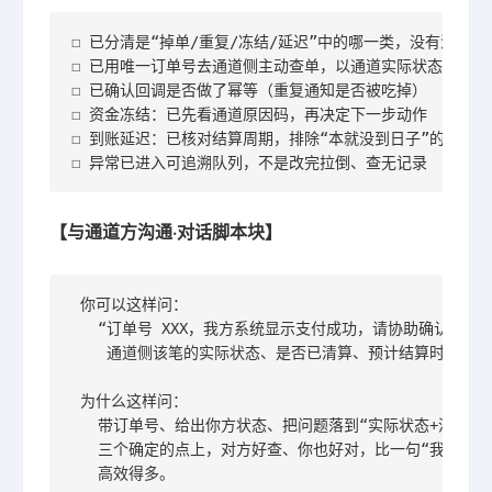
☐ 已分清是“掉单/重复/冻结/延迟”中的哪一类，没有混着排

☐ 已用唯一订单号去通道侧主动查单，以通道实际状态为准

☐ 已确认回调是否做了幂等（重复通知是否被吃掉）

☐ 资金冻结：已先看通道原因码，再决定下一步动作

☐ 到账延迟：已核对结算周期，排除“本就没到日子”的误判

☐ 异常已进入可追溯队列，不是改完拉倒、查无记录
【与通道方沟通·对话脚本块】
 你可以这样问：

   “订单号 XXX，我方系统显示支付成功，请协助确认

    通道侧该笔的实际状态、是否已清算、预计结算时间。”

 为什么这样问：

   带订单号、给出你方状态、把问题落到“实际状态+清算+结算
   三个确定的点上，对方好查、你也好对，比一句“我钱怎么没
   高效得多。
