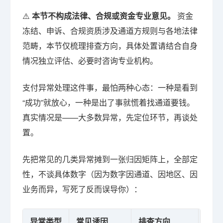
⚠️
本节不构成法律、合规或资金专业意见。
资金
冻结、申诉、合规资质涉及通道方规则与各地法律
范畴，本节仅梳理排查方向，具体处置请结合自身
情况独立评估、必要时咨询专业机构。
支付异常处理这件事，最怕两种心态：一种是看到
“成功”就放心，一种是出了事就慌着找通道要钱。
真实情况是——大多数异常，先定位环节，再谈处
置。
先把常见的几类异常摊到一张归因矩阵上，全部定
性，不谈具体数字（因为数字因通道、因地区、因
业务而异，写死了反而误导你）：
异常类型
常见诱因
排查方向
前置