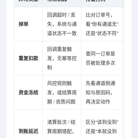
回调超时 / 丢
比对订单号，
回调
掉单
失，系统与通
看“你有通道无”
动查
道状态不一致
还是“状态不符”
回调重复触
查同一订单是
幂等
重复扣款
发，无幂等控
否被处理多次
只认
制
风控规则触
先看通道侧通
提前
资金冻结
发，或结算周
知与原因码，
风控
期 / 资质问题
再决定动作
质要
摸清
清算批次 / 结
区分“该到没到”
期，
到账延迟
算周期错配，
还是“本就没到
时间