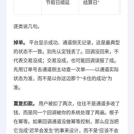
节假日顺延
结算日”
间
逐类说几句。
掉单。
平台显示成功、通道侧无记录，这是最典型
的状态不一致。别先认定钱丢了。回调没回来，不
代表交易没成；交易没成，也可能回调误报了成。
先用订单号去通道侧主动查一次单——以通道实际
状态为准，而不是以你这边那个“卡住的成功”为
准。
重复扣款。
用户被扣了两次，往往不是通道多收了
钱，而是同一个回调被你的系统处理了两遍。根子
在幂等。如果回调通道没做幂等控制，那么应当把
它当成“迟早会发生”的事来设计，而不是“应该不会