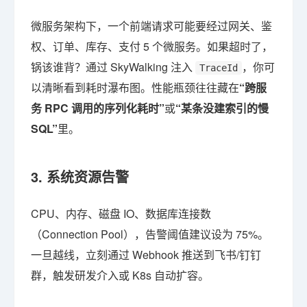
微服务架构下，一个前端请求可能要经过网关、鉴
权、订单、库存、支付 5 个微服务。如果超时了，
锅该谁背？通过 SkyWalking 注入
，你可
TraceId
以清晰看到耗时瀑布图。性能瓶颈往往藏在
“跨服
务 RPC 调用的序列化耗时”
或
“某条没建索引的慢
SQL”
里。
3. 系统资源告警
CPU、内存、磁盘 IO、数据库连接数
（Connection Pool），告警阈值建议设为 75%。
一旦越线，立刻通过 Webhook 推送到飞书/钉钉
群，触发研发介入或 K8s 自动扩容。