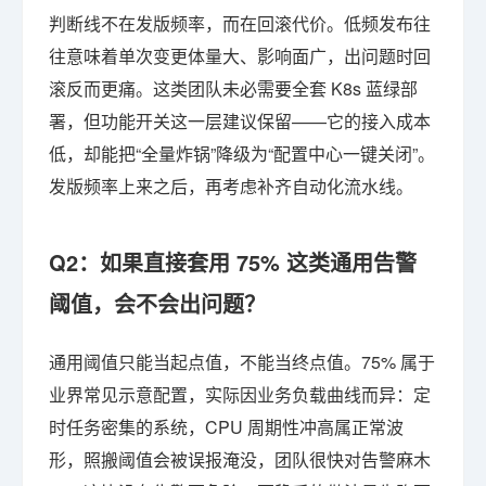
判断线不在发版频率，而在回滚代价。低频发布往
往意味着单次变更体量大、影响面广，出问题时回
滚反而更痛。这类团队未必需要全套 K8s 蓝绿部
署，但功能开关这一层建议保留——它的接入成本
低，却能把“全量炸锅”降级为“配置中心一键关闭”。
发版频率上来之后，再考虑补齐自动化流水线。
Q2：如果直接套用 75% 这类通用告警
阈值，会不会出问题？
通用阈值只能当起点值，不能当终点值。75% 属于
业界常见示意配置，实际因业务负载曲线而异：定
时任务密集的系统，CPU 周期性冲高属正常波
形，照搬阈值会被误报淹没，团队很快对告警麻木