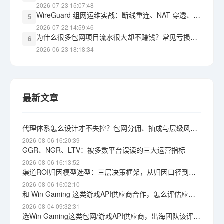
2026-07-23 15:07:48
WireGuard 组网运维实战：断线重连、NAT 穿透、监控告警，三道坎怎么过
5
2026-07-22 14:59:46
为什么很多包网项目流水很大却不赚钱？常见亏损黑洞盘点
6
2026-06-23 18:18:34
最新文章
代理体系怎么设计才不失控？包网分佣、抽成与层级风险详解
2026-08-06 16:20:39
GGR、NGR、LTV：被多数平台误读的三大运营指标
2026-08-06 16:13:52
渠道ROI归因模型选型：三层决策框架，从归因口径到获客成本上限
2026-08-06 16:02:10
和 Win Gaming 这类游戏API供应商合作，怎么评估应急响应能力？根因定位与自保思路
2026-08-04 09:32:31
选Win Gaming这类包网/游戏API供应商，出海团队该评估哪些维度