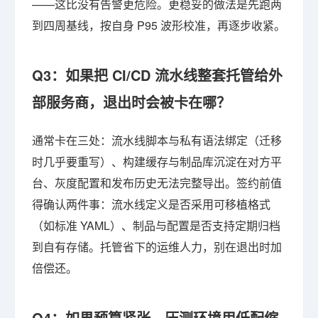
——这比没有告警更危险。更稳妥的做法是先跑两
到四周基线，按自身 P95 波形校准，再逐步收紧。
Q3：如果把 CI/CD 流水线整套托管给外
部服务商，退出时会被卡在哪？
通常卡在三处：流水线脚本与私有语法绑定（迁移
时几乎要重写）、构建缓存与制品库沉淀在对方平
台、灰度配置和发布历史无法完整导出。签约前值
得确认两件事：流水线定义是否采用可移植格式
（如标准 YAML）、制品与配置是否支持定期归档
到自有存储。托管省下的运维人力，别在退出时加
倍偿还。
Q4：如果预算紧张，压测环境用低配缩