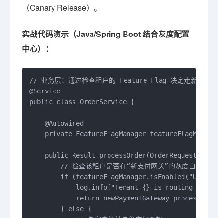
（Canary Release）。
实战代码演示（Java/Spring Boot 结合灰度配置
中心）：
// 业务层：通过检查租户的 Feature Flag 决定走新老逻辑

@Service

public class OrderService {

    @Autowired

    private FeatureFlagManager featureFlagManager
    public Result processOrder(OrderRequest reque
        // 检查该租户是否在“新支付网关”的灰度白名单中

        if (featureFlagManager.isEnabled("USE_NEW
            log.info("Tenant {} is routing to V2 
            return newPaymentGateway.process(requ
        } else {
