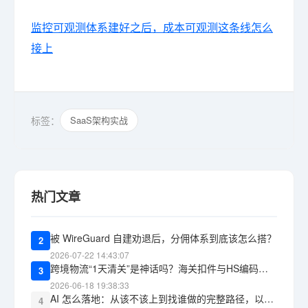
监控可观测体系建好之后，成本可观测这条线怎么
接上
标签：
SaaS架构实战
热门文章
被 WireGuard 自建劝退后，分佣体系到底该怎么搭？
2
2026-07-22 14:43:07
跨境物流“1天清关”是神话吗？海关扣件与HS编码报错的教训
3
2026-06-18 19:38:33
AI 怎么落地：从该不该上到找谁做的完整路径，以及 WG包网 能承接什么
4